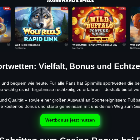
rtwetten: Vielfalt, Bonus und Echtz
und bequem wie heute. Für alle Fans hat Spinmills sportwetten die bes
wichtig es ist, Ergebnisse rechtzeitig zu erfahren – deshalb bietet wet
t und Qualität – sowie einer großen Auswahl an Sportereignissen: Fußb
nline kostenlos Bonus und starte gemeinsam mit uns deinen Weg zum Sie
Wettbonus jetzt nutzen