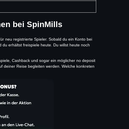
en bei SpinMills
 neu registrierte Spieler. Sobald du ein Konto bei
du erhältst freispiele heute. Du willst heute noch
spiele, Cashback und sogar ein möglicher no deposit
auf deiner Reise begleiten werden. Welche konkreten