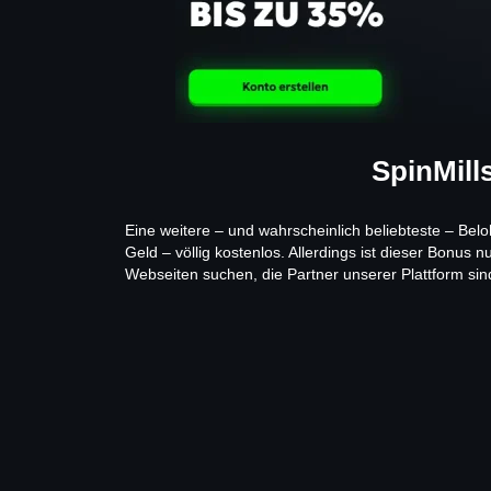
SpinMill
Eine weitere – und wahrscheinlich beliebteste – Bel
Geld – völlig kostenlos. Allerdings ist dieser Bonus
Webseiten suchen, die Partner unserer Plattform sin