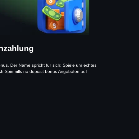
inzahlung
nus. Der Name spricht für sich: Spiele um echtes
nach Spinmills no deposit bonus Angeboten auf