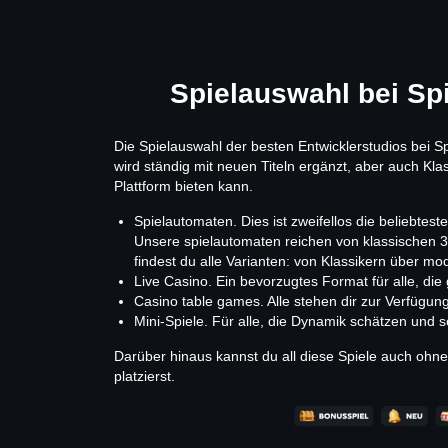
Spielauswahl bei Sp
Die Spielauswahl der besten Entwicklerstudios bei 
wird ständig mit neuen Titeln ergänzt, aber auch Klas
Plattform bieten kann.
Spielautomaten. Dies ist zweifellos die beliebtes
Unsere spielautomaten reichen von klassischen 
findest du alle Varianten: von Klassikern über m
Live Casino. Ein bevorzugtes Format für alle, die 
Casino table games. Alle stehen dir zur Verfügung 
Mini-Spiele. Für alle, die Dynamik schätzen und 
Darüber hinaus kannst du all diese Spiele auch ohne
platzierst.