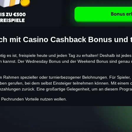
ich mit Casino Cashback Bonus und t
g es ist, freispiele heute und jeden Tag zu erhalten! Deshalb ist jede
en kannst. Der Wednesday Bonus und der Weekend Bonus sind genau da
im Rahmen spezieller oder turnierbezogener Belohnungen. Für Spieler
en gerufen, bei dem selbst Einsteiger teilnehmen können. Mit einem 
Einzahlungen zurück. Eine großartige Gelegenheit, um an diesem Prog
ei Pechrunden Vorteile nutzen wollen.
Herzlichen Glückwunsc