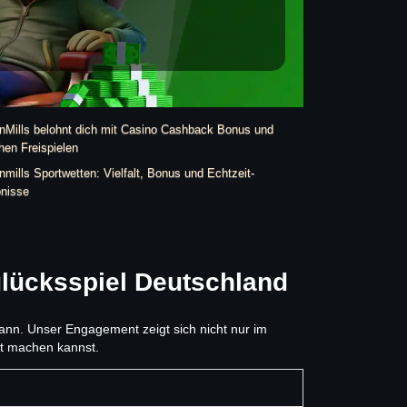
nMills belohnt dich mit Casino Cashback Bonus und
chen Freispielen
nmills Sportwetten: Vielfalt, Bonus und Echtzeit-
nisse
-glücksspiel Deutschland
 kann. Unser Engagement zeigt sich nicht nur im
ut machen kannst.