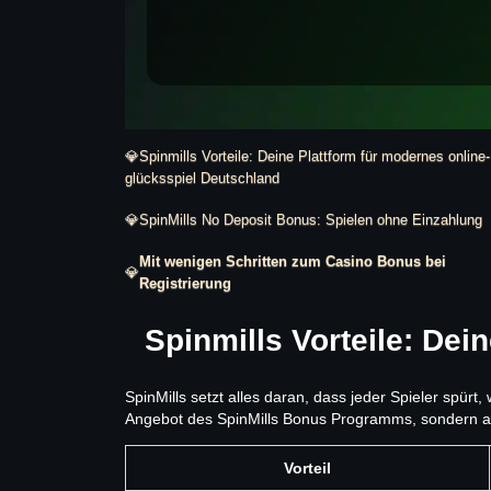
💎Spinmills Vorteile: Deine Plattform für modernes online-
glücksspiel Deutschland
💎SpinMills No Deposit Bonus: Spielen ohne Einzahlung
Mit wenigen Schritten zum Casino Bonus bei
💎
Registrierung
Spinmills Vorteile: Dei
SpinMills setzt alles daran, dass jeder Spieler spürt
Angebot des SpinMills Bonus Programms, sondern auc
Vorteil