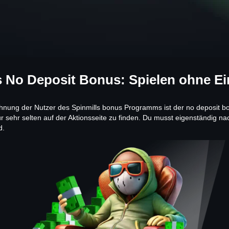
Jetzt Bonus erhalten
s No Deposit Bonus: Spielen ohne E
ohnung der Nutzer des Spinmills bonus Programms ist der no deposit bo
Versuchen Sie Ihr Glück
 nur sehr selten auf der Aktionsseite zu finden. Du musst eigenständig 
d.