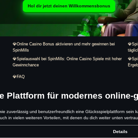
Hol dir jetzt deinen Willkommensbonus
💎Online Casino Bonus aktivieren und mehr gewinnen bei
💎Spi
SpinMills
tägli
💎Spielauswahl bei SpinMills: Online Casino Spiele mit hoher
💎Spi
Gewinnchance
Ergeb
💎FAQ
ne Plattform für modernes online
, wie zuverlässig und benutzerfreundlich eine Glücksspielplattform sein
h in vielen weiteren Vorteilen, mit denen du dich weiter unten vertra
Details