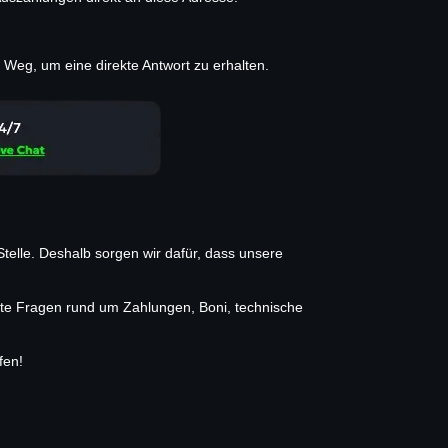
h
e Weg, um eine direkte Antwort zu erhalten.
 Stelle. Deshalb sorgen wir dafür, dass unsere
llte Fragen rund um Zahlungen, Boni, technische
fen!