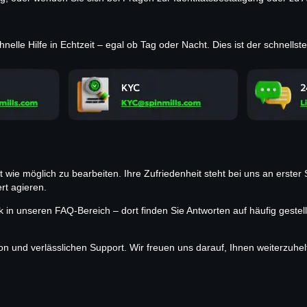
Herzlichen Glückwunsc
elle Hilfe in Echtzeit – egal ob Tag oder Nacht. Dies ist der schnellst
ent wie möglich zu bearbeiten. Ihre Zufriedenheit steht bei uns an erster
Jetzt Bonus erhalten
rt agieren.
ck in unseren FAQ-Bereich – dort finden Sie Antworten auf häufig geste
on und verlässlichen Support. Wir freuen uns darauf, Ihnen weiterzuhel
Versuchen Sie Ihr Glück